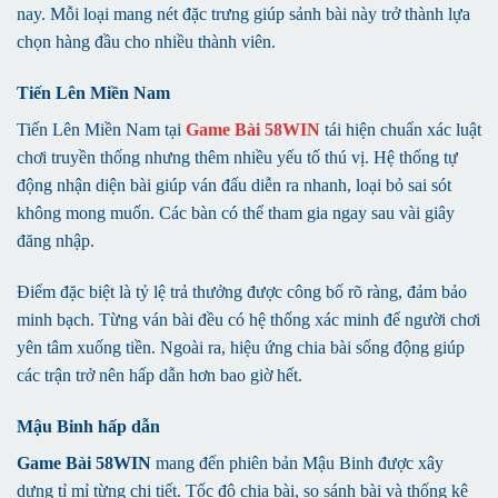
nay. Mỗi loại mang nét đặc trưng giúp sảnh bài này trở thành lựa
chọn hàng đầu cho nhiều thành viên.
Tiến Lên Miền Nam
Tiến Lên Miền Nam tại
Game Bài 58WIN
tái hiện chuẩn xác luật
chơi truyền thống nhưng thêm nhiều yếu tố thú vị. Hệ thống tự
động nhận diện bài giúp ván đấu diễn ra nhanh, loại bỏ sai sót
không mong muốn. Các bàn có thể tham gia ngay sau vài giây
đăng nhập.
Điểm đặc biệt là tỷ lệ trả thưởng được công bố rõ ràng, đảm bảo
minh bạch. Từng ván bài đều có hệ thống xác minh để người chơi
yên tâm xuống tiền. Ngoài ra, hiệu ứng chia bài sống động giúp
các trận trở nên hấp dẫn hơn bao giờ hết.
Mậu Binh hấp dẫn
Game Bài 58WIN
mang đến phiên bản Mậu Binh được xây
dựng tỉ mỉ từng chi tiết. Tốc độ chia bài, so sánh bài và thống kê