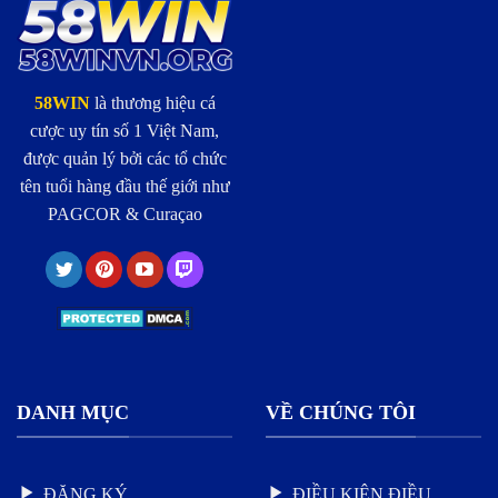
58WIN
là thương hiệu cá
cược uy tín số 1 Việt Nam,
được quản lý bởi các tổ chức
tên tuổi hàng đầu thế giới như
PAGCOR & Curaçao
DANH MỤC
VỀ CHÚNG TÔI
ĐĂNG KÝ
ĐIỀU KIỆN ĐIỀU