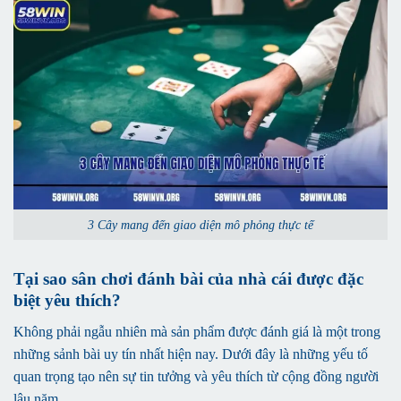
3 Cây mang đến giao diện mô phỏng thực tế
Tại sao sân chơi đánh bài của nhà cái được đặc
biệt yêu thích?
Không phải ngẫu nhiên mà sản phẩm được đánh giá là một trong
những sảnh bài uy tín nhất hiện nay. Dưới đây là những yếu tố
quan trọng tạo nên sự tin tưởng và yêu thích từ cộng đồng người
lâu năm.