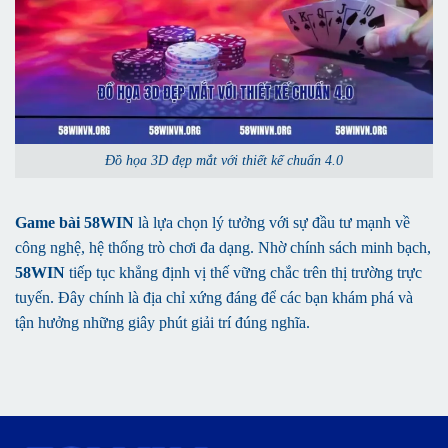
Đồ họa 3D đẹp mắt với thiết kế chuẩn 4.0
Game bài 58WIN
là lựa chọn lý tưởng với sự đầu tư mạnh về
công nghệ, hệ thống trò chơi đa dạng. Nhờ chính sách minh bạch,
58WIN
tiếp tục khẳng định vị thế vững chắc trên thị trường trực
tuyến. Đây chính là địa chỉ xứng đáng để các bạn khám phá và
tận hưởng những giây phút giải trí đúng nghĩa.