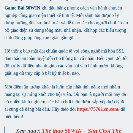
Game Bài 58WIN
ghi dấu bằng phong cách vận hành chuyên
nghiệp cùng giao diện thiết kế tinh tế. Mỗi sảnh bài được xây
dựng hướng đến sự thoải mái và dễ thao tác cho người chơi. Toàn
bộ giao diện sử dụng tông màu nhã nhặn, kết hợp các biểu tượng
sinh động giúp tăng cảm giác gần gũi.
Hệ thống bảo mật đạt chuẩn quốc tế với công nghệ mã hóa SSL
đảm bảo an toàn tuyệt đối cho thông tin cá nhân. Bên cạnh đó, tốc
độ xử lý dữ liệu nhanh giúp các ván bài vận hành mượt, không
giật lag dù truy cập ở bất kỳ thiết bị nào.
Một điểm ấn tượng khác là luôn cập nhật tính năng mới nhằm
mang lại sự hứng khởi cho hội viên. Dù bạn là người mới hay đã
có nhiều kinh nghiệm, các bàn chơi luôn được sắp xếp hợp lý để
ai cũng dễ dàng bắt đầu. Hãy theo dõi
https://75762.cn.com/
để
biết thêm!
Xem ngay:
Thể thao 58WIN – Sân Chơi Thể