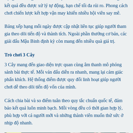
kết quả đều được xử lý tự động, hạn chế tối đa rủi ro. Phong cách
chơi chiến lược kết hợp vận may khiến nhiều hội viên say mê.
Bảng xếp hạng mỗi ngày được cập nhật liên tục giúp người tham
gia theo dõi tiến độ và thành tích. Ngoài phần thưởng cơ bản, các
giải đấu Mậu Binh định kỳ còn mang đến nhiều quà giá trị.
Trò chơi 3 Cây
3 Cây mang đến giao diện trực quan cùng âm thanh mô phỏng
sảnh bài thực tế. Mỗi ván đấu diễn ra nhanh, mang lại cảm giác
phấn khích. Hệ thống điểm được quy đổi linh hoạt giúp người
chơi dễ theo dõi tiến độ vốn của mình.
Cách chia bài và so điểm tuân theo quy tắc chuẩn quốc tế, đảm
bảo kết quả luôn minh bạch. Mỗi vòng đều có thời gian hợp lý,
phù hợp với cả người mới và những thành viên muốn thử sức ở
nhịp độ nhanh.