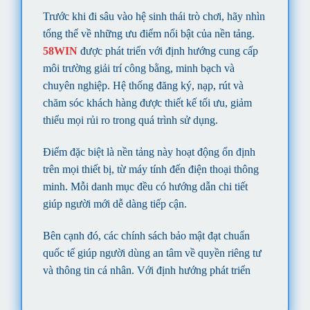
Trước khi đi sâu vào hệ sinh thái trò chơi, hãy nhìn
tổng thể về những ưu điểm nổi bật của nền tảng.
58WIN
được phát triển với định hướng cung cấp
môi trường giải trí công bằng, minh bạch và
chuyên nghiệp. Hệ thống đăng ký, nạp, rút và
chăm sóc khách hàng được thiết kế tối ưu, giảm
thiểu mọi rủi ro trong quá trình sử dụng.
Điểm đặc biệt là nền tảng này hoạt động ổn định
trên mọi thiết bị, từ máy tính đến điện thoại thông
minh. Mỗi danh mục đều có hướng dẫn chi tiết
giúp người mới dễ dàng tiếp cận.
Bên cạnh đó, các chính sách bảo mật đạt chuẩn
quốc tế giúp người dùng an tâm về quyền riêng tư
và thông tin cá nhân. Với định hướng phát triển
bền vững, nền tảng đang từng bước khẳng định vị
thế hàng đầu trong lĩnh vực giải trí trực tuyến tại