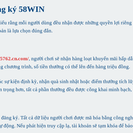
ăng ký 58WIN
hiểu rằng mỗi người dùng đều nhận được những quyền lợi riêng 
hoản là lựa chọn đúng đắn.
75762.cn.com/
, người chơi sẽ nhận hàng loạt khuyến mãi hấp dẫ
g chương trình, số tiền thưởng có thể lên đến hàng triệu đồng.
c sự kiện định kỳ, nhận quà sinh nhật hoặc điểm thưởng tích lũ
uan trọng hơn, tất cả phần thưởng đều được công khai minh bạch,
n đăng ký. Tất cả dữ liệu người chơi được mã hóa bằng công ngh
ự động. Nếu phát hiện truy cập lạ, tài khoản sẽ tạm khóa để bả