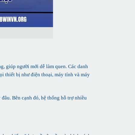
àng, giúp người mới dễ làm quen. Các danh
i thiết bị như điện thoại, máy tính và máy
 đâu. Bên cạnh đó, hệ thống hỗ trợ nhiều