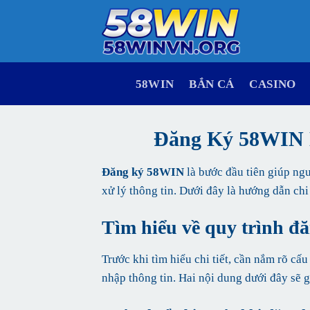
Skip
to
content
58WIN
BẮN CÁ
CASINO
Đăng Ký 58WIN 
Đăng ký 58WIN
là bước đầu tiên giúp ng
xử lý thông tin. Dưới đây là hướng dẫn chi 
Tìm hiểu về quy trình 
Trước khi tìm hiểu chi tiết, cần nắm rõ cấu
nhập thông tin. Hai nội dung dưới đây sẽ 