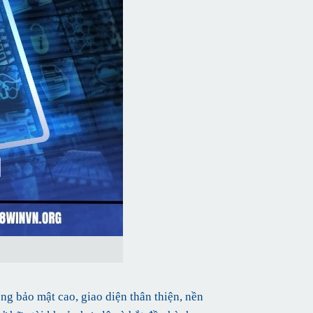
ống bảo mật cao, giao diện thân thiện, nền