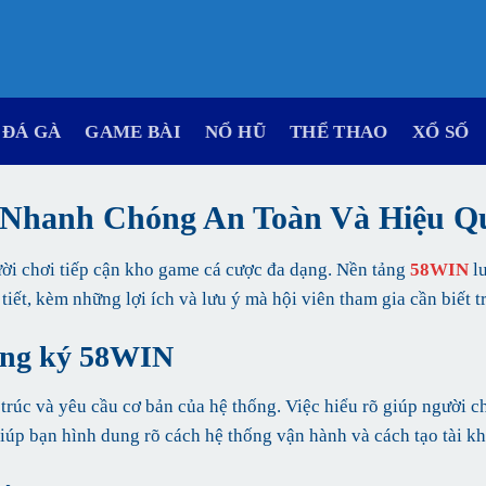
ĐÁ GÀ
GAME BÀI
NỔ HŨ
THỂ THAO
XỔ SỐ
Nhanh Chóng An Toàn Và Hiệu Qu
ười chơi tiếp cận kho game cá cược đa dạng. Nền tảng
58WIN
lu
tiết, kèm những lợi ích và lưu ý mà hội viên tham gia cần biết t
đăng ký 58WIN
 trúc và yêu cầu cơ bản của hệ thống. Việc hiểu rõ giúp người ch
giúp bạn hình dung rõ cách hệ thống vận hành và cách tạo tài kh