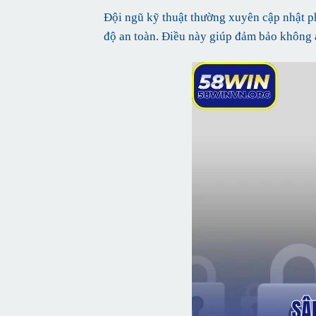
Đội ngũ kỹ thuật thường xuyên cập nhật p
độ an toàn. Điều này giúp đảm bảo không a