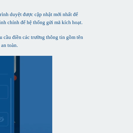
 trình duyệt được cập nhật mới nhất để
 minh chính để hệ thống gửi mã kích hoạt.
êu cầu điền các trường thông tin gồm tên
 an toàn.