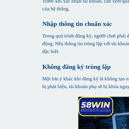
Trước khi xác nhận tài khoản, cần xem qua
của hệ thống.
Nhập thông tin chuẩn xác
Trong quá trình đăng ký, người chơi phải đ
động. Nếu thông tin trùng lặp với tài kho
đặc biệt.
Không đăng ký trùng lặp
Một lưu ý khác khi đăng ký là không tạo n
bị phát hiện, tài khoản phụ sẽ bị khóa ng